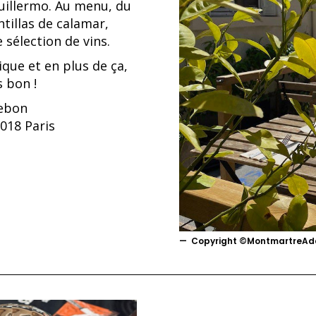
Guillermo. Au menu, du
ntillas de calamar,
 sélection de vins.
ique et en plus de ça,
s bon !
rebon
018 Paris
Copyright ©MontmartreAd