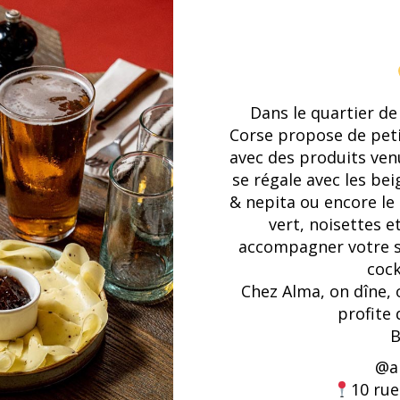
Dans le quartier de
Corse propose de petit
avec des produits venu
se régale avec les be
& nepita ou encore le
vert, noisettes 
accompagner votre so
cock
Chez Alma, on dîne, 
profite
B
@
a
10 rue