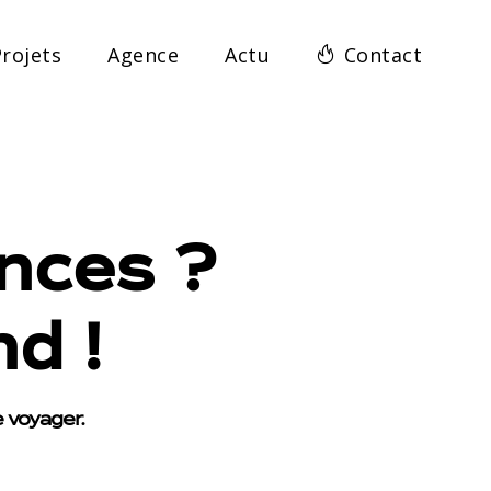
rojets
Agence
Actu
Contact
ances ?
d !
 voyager.