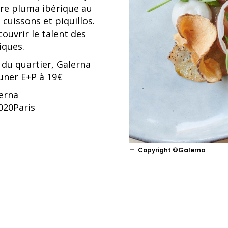
re pluma ibérique au
cuissons et piquillos.
ouvrir le talent des
iques.
 du quartier, Galerna
uner E+P à 19€
erna
020Paris
Copyright ©Galerna