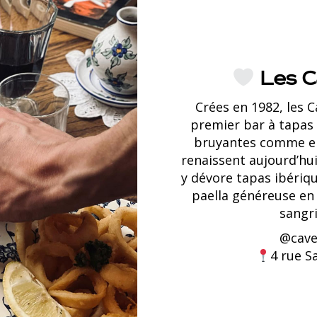
Les Ca
Crées en 1982, les C
premier bar à tapas d
bruyantes comme en 
renaissent aujourd’hu
y dévore tapas ibériqu
paella généreuse en
sangri
@
cave
4 rue S