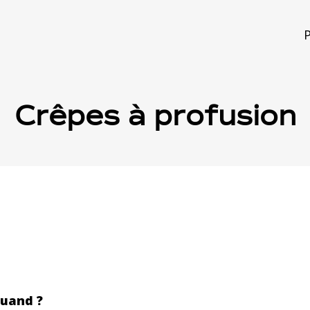
P
Crêpes à profusion
quand ?