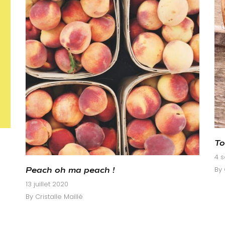
To
4 
By
Peach oh ma peach !
13 juillet 2020
By
Cristalle Maillé