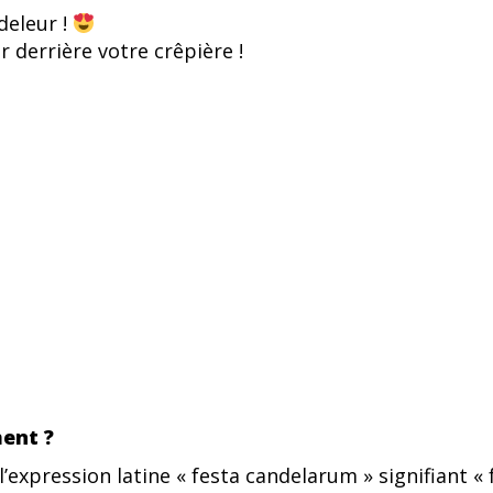
deleur !
ir derrière votre crêpière !
ment ?
’expression latine « festa candelarum » signifiant « 